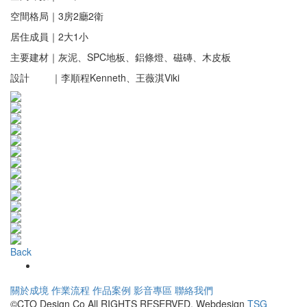
空間格局｜3房2廳2衛
居住成員｜2大1小
主要建材｜灰泥、SPC地板、鋁條燈、磁磚、木皮板
設計 ｜李順程Kenneth、王薇淇Viki
Back
關於成境
作業流程
作品案例
影音專區
聯絡我們
©CTO Design Co All RIGHTS RESERVED. Webdesign
TSG