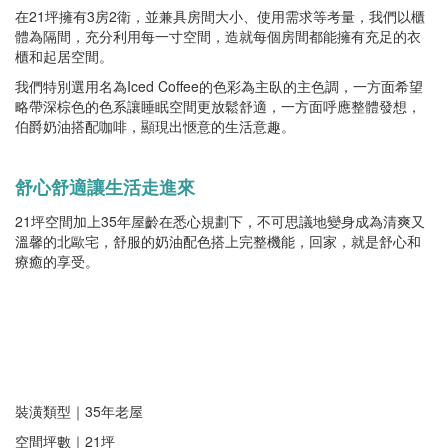
在21坪擁有3房2衛，並兼具房間大小、使用需求等考量，我們以櫃
體為隔間，充分利用每一寸空間，造就每個房間都能擁有充足的衣
櫃和起居空間。
我們特別選用名為Iced Coffee的色彩為主臥的主色調，一方面希望
略帶深棕色的色系讓睡眠空間更放鬆舒適，一方面呼應整體發想，
伯爵奶油搭配咖啡，顯現出愜意的生活意趣。
舒心舒適讓生活走進來
21坪空間加上35年屋齡在悉心規劃下，不可思議地變身成為清爽又
溫馨的北歐宅，舒服的奶油配色搭上完整機能，回家，就是舒心和
療癒的享受。
裝潢類型｜35年老屋
空間坪數｜21坪