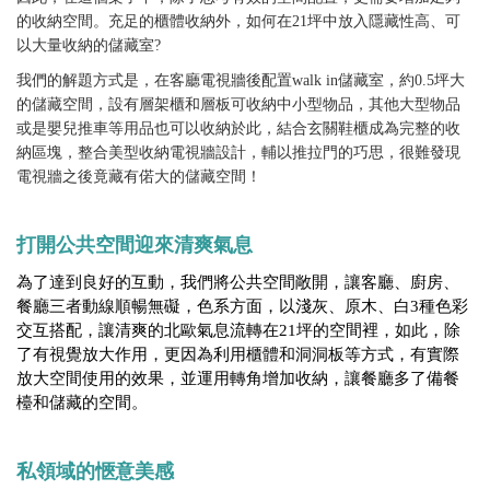
的收納空間。充足的櫃體收納外，如何在21坪中放入隱藏性高、可
以大量收納的儲藏室?
我們的解題方式是，在客廳電視牆後配置walk in儲藏室，約0.5坪大
的儲藏空間，設有層架櫃和層板可收納中小型物品，其他大型物品
或是嬰兒推車等用品也可以收納於此，結合玄關鞋櫃成為完整的收
納區塊，整合美型收納電視牆設計，輔以推拉門的巧思，很難發現
電視牆之後竟藏有偌大的儲藏空間！
打開公共空間迎來清爽氣息
為了達到良好的互動，我們將公共空間敞開，讓客廳、廚房、
餐廳三者動線順暢無礙，色系方面，以淺灰、原木、白3種色彩
交互搭配，讓清爽的北歐氣息流轉在21坪的空間裡，如此，除
了有視覺放大作用，更因為利用櫃體和洞洞板等方式，有實際
放大空間使用的效果，並運用轉角增加收納，讓餐廳多了備餐
檯和儲藏的空間。
私領域的愜意美感