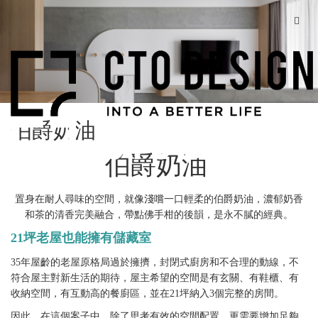
伯爵奶油
伯爵奶油
置身在耐人尋味的空間，就像淺嚐一口輕柔的伯爵奶油，濃郁奶香
和茶的清香完美融合，帶點佛手柑的後韻，是永不膩的經典。
21坪老屋也能擁有儲藏室
35年屋齡的老屋原格局過於擁擠，封閉式廚房和不合理的動線，不
符合屋主對新生活的期待，屋主希望的空間是有玄關、有鞋櫃、有
收納空間，有互動高的餐廚區，並在21坪納入3個完整的房間。
因此，在這個案子中，除了思考有效的空間配置，更需要增加足夠