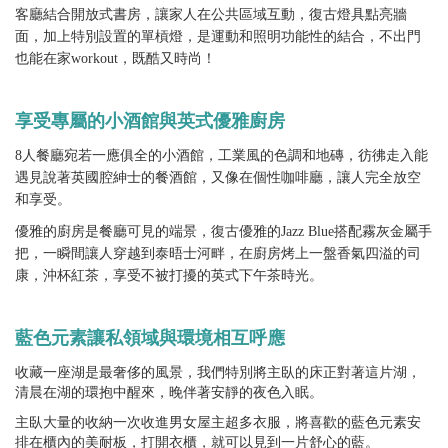
客廳結合開放式書房，讓家人在公共區域互動，復古燈具點亮牆
面，加上特別設置的單槓燈，是運動和照明功能性的結合，不出門
也能在家workout，既酷又時尚！
享受專屬的小酒館與英式優雅廚房
8人餐廳宛若一應俱全的小酒館，工業風的色調和地磚，彷彿走入能
遇見說著英國腔紳士的餐酒館，又像在個性咖啡廳，讓人完全放空
和享受。
優雅的廚房是餐廳可見的端景，復古優雅的Jazz Blue搭配霧灰金屬手
把，一瞬間讓人穿越到泰晤士河畔，在廚房烤上一盤香氣四溢的司
康，沖杯紅茶，享受不被打擾的英式下午茶時光。
藍色元素讓私領域與環境相互呼應
收藏一座湖是最奢侈的風景，我們特別將主臥的床正對著這片湖，
清晨在湖的環抱中醒來，晚伴著安靜的夜色入眠。
主臥大量的收納一次收進男女屋主超多衣服，將喜歡的藍色元素安
排在櫃內的美耐板，打開衣櫃，就可以見到一片舒心的藍。