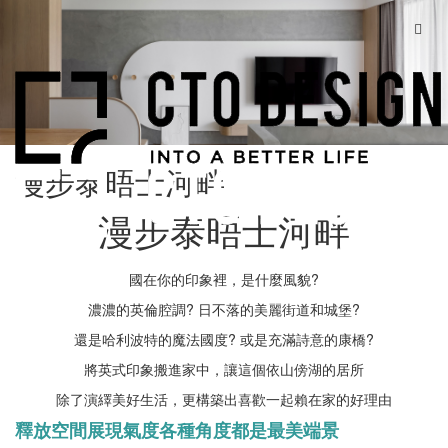
漫步泰晤士河畔
漫步泰晤士河畔
國在你的印象裡，是什麼風貌?
濃濃的英倫腔調? 日不落的美麗街道和城堡?
還是哈利波特的魔法國度? 或是充滿詩意的康橋?
將英式印象搬進家中，讓這個依山傍湖的居所
除了演繹美好生活，更構築出喜歡一起賴在家的好理由
釋放空間展現氣度各種角度都是最美端景