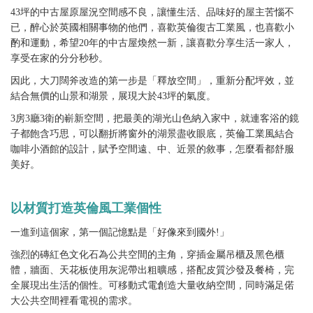
43坪的中古屋原屋況空間感不良，讓懂生活、品味好的屋主苦惱不
已，醉心於英國相關事物的他們，喜歡英倫復古工業風，也喜歡小
酌和運動，希望20年的中古屋煥然一新，讓喜歡分享生活一家人，
享受在家的分分秒秒。
因此，大刀闊斧改造的第一步是「釋放空間」，重新分配坪效，並
結合無價的山景和湖景，展現大於43坪的氣度。
3房3廳3衛的嶄新空間，把最美的湖光山色納入家中，就連客浴的鏡
子都飽含巧思，可以翻折將窗外的湖景盡收眼底，英倫工業風結合
咖啡小酒館的設計，賦予空間遠、中、近景的敘事，怎麼看都舒服
美好。
以材質打造英倫風工業個性
一進到這個家，第一個記憶點是「好像來到國外!」
強烈的磚紅色文化石為公共空間的主角，穿插金屬吊櫃及黑色櫃
體，牆面、天花板使用灰泥帶出粗曠感，搭配皮質沙發及餐椅，完
全展現出生活的個性。可移動式電創造大量收納空間，同時滿足偌
大公共空間裡看電視的需求。