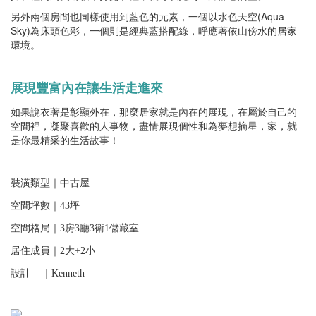
另外兩個房間也同樣使用到藍色的元素，一個以水色天空(Aqua
Sky)為床頭色彩，一個則是經典藍搭配綠，呼應著依山傍水的居家
環境。
展現豐富內在讓生活走進來
如果說衣著是彰顯外在，那麼居家就是內在的展現，在屬於自己的
空間裡，凝聚喜歡的人事物，盡情展現個性和為夢想摘星，家，就
是你最精采的生活故事！
裝潢類型｜中古屋
空間坪數｜43坪
空間格局｜3房3廳3衛1儲藏室
居住成員｜2大+2小
設計 ｜Kenneth